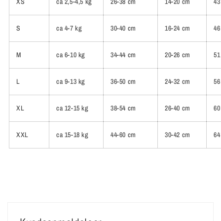
XS
ca 2,5-4,5 kg
26-38 cm
14-20 cm
43
S
ca 4-7 kg
30-40 cm
16-24 cm
46
M
ca 6-10 kg
34-44 cm
20-26 cm
51
L
ca 9-13 kg
36-50 cm
24-32 cm
56
XL
ca 12-15 kg
38-54 cm
26-40 cm
60
XXL
ca 15-18 kg
44-60 cm
30-42 cm
64