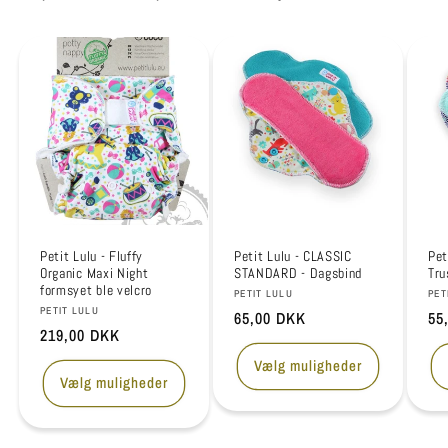
Petit Lulu - Fluffy
Petit Lulu - CLASSIC
Pet
Organic Maxi Night
STANDARD - Dagsbind
Tru
formsyet ble velcro
Forhandler:
For
PETIT LULU
PET
Forhandler:
PETIT LULU
Normalpris
65,00 DKK
No
55
Normalpris
219,00 DKK
Vælg muligheder
Vælg muligheder