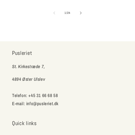
af
1
/
24
Pusleriet
St. Kirkestræde 7,
4894 Øster Ulslev
Telefon: +45 31 66 68 58
E-mail: info@pusleriet.dk
Quick links