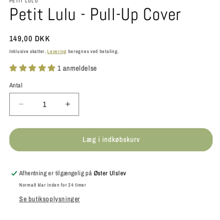
PETIT LULU
Petit Lulu - Pull-Up Cover
Normalpris
149,00 DKK
Inklusive skatter.
Levering
beregnes ved betaling.
1 anmeldelse
Antal
Antal
Reducer
Øg
antallet
antallet
for
for
Læg i indkøbskurv
Petit
Petit
Lulu
Lulu
-
-
Pull-
Pull-
Afhentning er tilgængelig på
Øster Ulslev
Up
Up
Normalt klar inden for 24 timer
Cover
Cover
Se butiksoplysninger