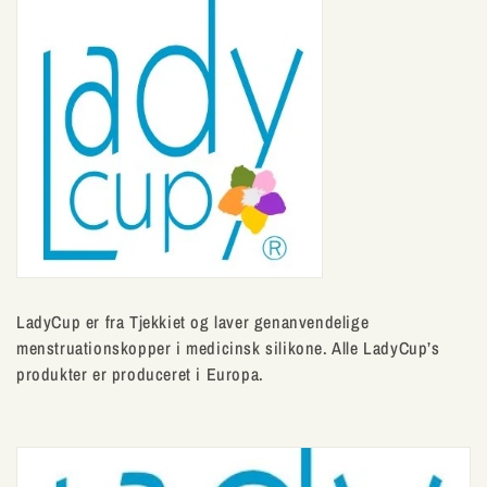
l
e
k
t
i
o
n
LadyCup er fra Tjekkiet og laver genanvendelige
:
menstruationskopper i medicinsk silikone. Alle LadyCup’s
produkter er produceret i Europa.