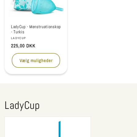
LadyCup - Menstruationskop
- Turkis
Forhandler:
LADYCUP
Normalpris
225,00 DKK
Vælg muligheder
K
LadyCup
o
l