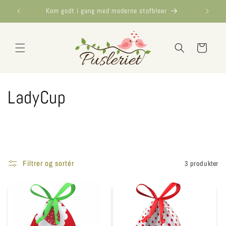
Gå til
Kom godt i gang med moderne stofbleer
indhold
Indkøbskurv
LadyCup
Filtrer og sortér
3 produkter