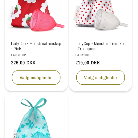
LadyCup - Menstruationskop
LadyCup - Menstruationskop
- Pink
- Transparent
Forhandler:
Forhandler:
LADYCUP
LADYCUP
Normalpris
225,00 DKK
Normalpris
219,00 DKK
Vælg muligheder
Vælg muligheder