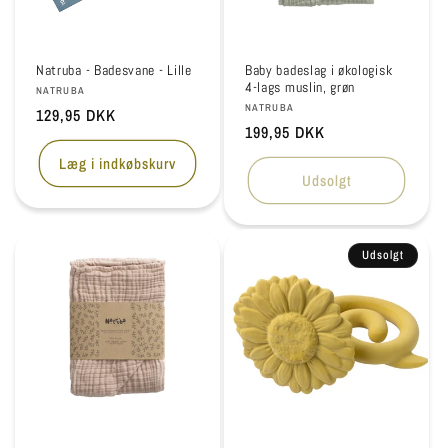
Natruba - Badesvane - Lille
Baby badeslag i økologisk
4-lags muslin, grøn
Forhandler:
NATRUBA
Forhandler:
NATRUBA
Normalpris
129,95 DKK
Normalpris
199,95 DKK
Læg i indkøbskurv
Udsolgt
Udsolgt