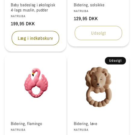
Baby badeslag i økologisk
Bidering, solsikke
4-lags muslin, pudder
Forhandler:
NATRUBA
Forhandler:
NATRUBA
Normalpris
129,95 DKK
Normalpris
199,95 DKK
Udsolgt
Læg i indkøbskurv
Udsolgt
Bidering, flamingo
Bidering, løve
Forhandler:
Forhandler:
NATRUBA
NATRUBA