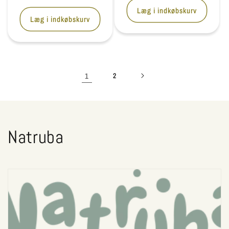
Læg i indkøbskurv
Læg i indkøbskurv
1
2
K
Natruba
o
l
l
e