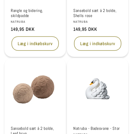
Rangle og bidering,
Sansebold sæt á 2 bolde,
skildpadde
Shells rose
Forhandler:
Forhandler:
NATRUBA
NATRUBA
Normalpris
149,95 DKK
Normalpris
149,95 DKK
Læg i indkøbskurv
Læg i indkøbskurv
Sansebold sæt á 2 bolde,
Natruba - Badesvane - Stor
Leaf brun