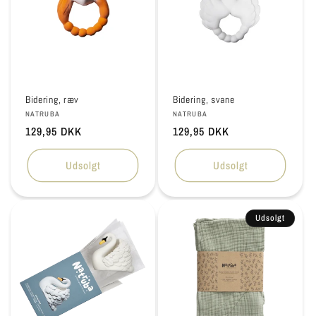
Bidering, ræv
Bidering, svane
Forhandler:
Forhandler:
NATRUBA
NATRUBA
Normalpris
129,95 DKK
Normalpris
129,95 DKK
Udsolgt
Udsolgt
Udsolgt