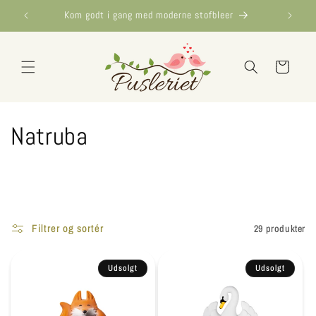
Gå til
Kom godt i gang med moderne stofbleer
indhold
Indkøbskurv
Natruba
Filtrer og sortér
29 produkter
Udsolgt
Udsolgt