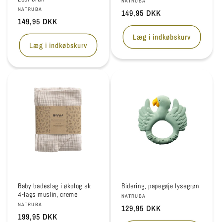
Forhandler:
NATRUBA
Forhandler:
NATRUBA
Normalpris
149,95 DKK
Normalpris
149,95 DKK
Læg i indkøbskurv
Læg i indkøbskurv
Baby badeslag i økologisk
Bidering, papegøje lysegrøn
4-lags muslin, creme
Forhandler:
NATRUBA
Forhandler:
NATRUBA
Normalpris
129,95 DKK
Normalpris
199,95 DKK