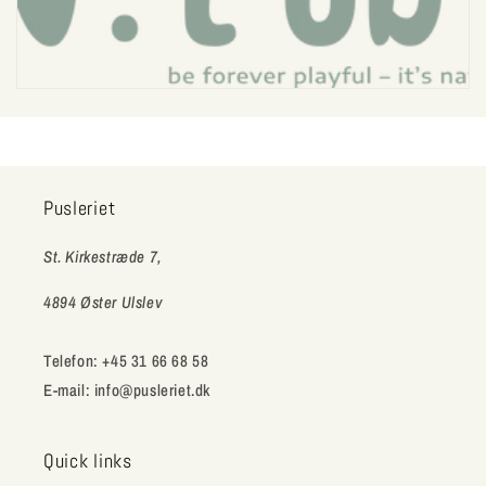
k
t
i
o
Pusleriet
n
St. Kirkestræde 7,
:
4894 Øster Ulslev
Telefon: +45 31 66 68 58
E-mail: info@pusleriet.dk
Quick links