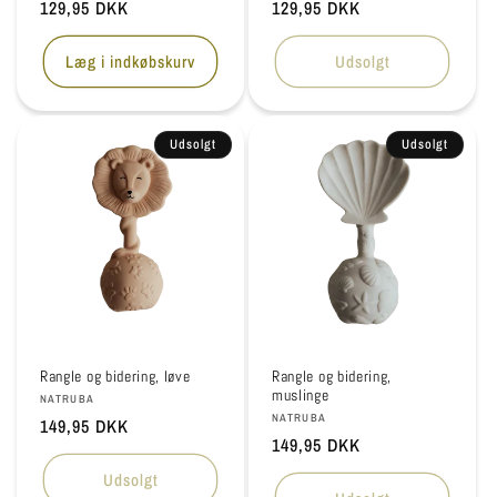
Normalpris
129,95 DKK
Normalpris
129,95 DKK
Læg i indkøbskurv
Udsolgt
Udsolgt
Udsolgt
Rangle og bidering, løve
Rangle og bidering,
muslinge
Forhandler:
NATRUBA
Forhandler:
NATRUBA
Normalpris
149,95 DKK
Normalpris
149,95 DKK
Udsolgt