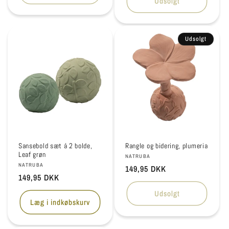
Udsolgt
Udsolgt
Sansebold sæt á 2 bolde,
Rangle og bidering, plumeria
Leaf grøn
Forhandler:
NATRUBA
Forhandler:
NATRUBA
Normalpris
149,95 DKK
Normalpris
149,95 DKK
Udsolgt
Læg i indkøbskurv