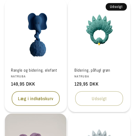
Udsolgt
Rangle og bidering, elefant
Bidering, påfugl grøn
Forhandler:
Forhandler:
NATRUBA
NATRUBA
Normalpris
149,95 DKK
Normalpris
129,95 DKK
Læg i indkøbskurv
Udsolgt