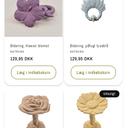
Bidering, Hawaii blomst
Bidering, påfugl lyseblå
Forhandler:
Forhandler:
NATRUBA
NATRUBA
Normalpris
129,95 DKK
Normalpris
129,95 DKK
Læg i indkøbskurv
Læg i indkøbskurv
Udsolgt