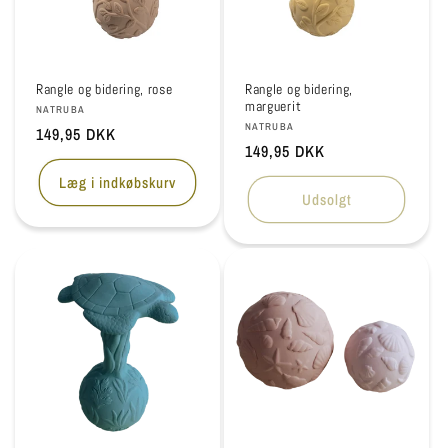
Rangle og bidering, rose
Rangle og bidering,
marguerit
Forhandler:
NATRUBA
Forhandler:
NATRUBA
Normalpris
149,95 DKK
Normalpris
149,95 DKK
Læg i indkøbskurv
Udsolgt