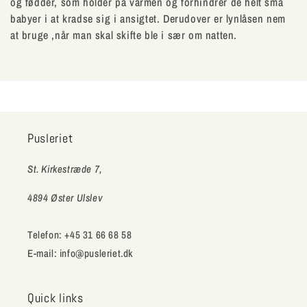
og fødder, som holder på varmen og forhindrer de helt små
l
babyer i at kradse sig i ansigtet. Derudover er lynlåsen nem
at bruge ,når man skal skifte ble i sær om natten.
e
k
t
i
Pusleriet
o
St. Kirkestræde 7,
n
4894 Øster Ulslev
:
Telefon: +45 31 66 68 58
E-mail: info@pusleriet.dk
Quick links