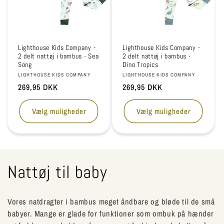
Lighthouse Kids Company -
Lighthouse Kids Company -
2 delt nattøj i bambus - Sea
2 delt nattøj i bambus -
Song
Dino Tropics
Forhandler:
Forhandler:
LIGHTHOUSE KIDS COMPANY
LIGHTHOUSE KIDS COMPANY
Normalpris
269,95 DKK
Normalpris
269,95 DKK
Vælg muligheder
Vælg muligheder
K
Nattøj til baby
o
Vores natdragter i bambus meget åndbare og bløde til de små
l
babyer. Mange er glade for funktioner som ombuk på hænder