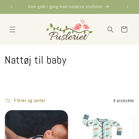
Gå til
Kom godt i gang med moderne stofbleer
indhold
Indkøbskurv
Nattøj til baby
Filtrer og sortér
6 produkter