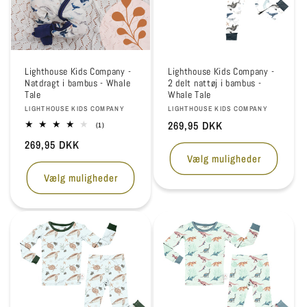
Lighthouse Kids Company -
Lighthouse Kids Company -
Natdragt i bambus - Whale
2 delt nattøj i bambus -
Tale
Whale Tale
Forhandler:
Forhandler:
LIGHTHOUSE KIDS COMPANY
LIGHTHOUSE KIDS COMPANY
Normalpris
269,95 DKK
1
(1)
anmeldelser
Normalpris
269,95 DKK
i
alt
Vælg muligheder
Vælg muligheder