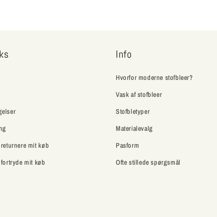
nks
Info
Hvorfor moderne stofbleer?
Vask af stofbleer
gelser
Stofbletyper
ing
Materialevalg
 returnere mit køb
Pasform
 fortryde mit køb
Ofte stillede spørgsmål