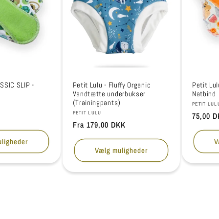
ASSIC SLIP -
Petit Lulu - Fluffy Organic
Petit Lu
Vandtætte underbukser
Natbind
(Trainingpants)
Forhandl
PETIT LUL
Forhandler:
PETIT LULU
Normalp
75,00 
Normalpris
Fra 179,00 DKK
ligheder
V
Vælg muligheder