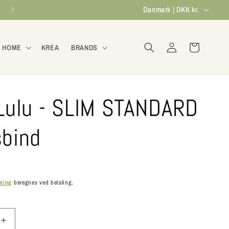
L
Danmark | DKK kr.
a
n
Log
Indkøbskurv
 HOME
KREA
BRANDS
ind
d
/
o
 Lulu - SLIM STANDARD
m
r
sbind
å
d
e
ering
beregnes ved betaling.
Øg