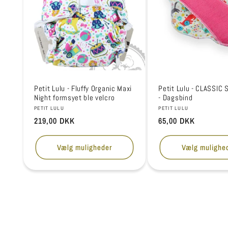
Petit Lulu - Fluffy Organic Maxi
Petit Lulu - CLASSIC
Night formsyet ble velcro
- Dagsbind
Forhandler:
Forhandler:
PETIT LULU
PETIT LULU
Normalpris
219,00 DKK
Normalpris
65,00 DKK
Vælg muligheder
Vælg mulighe