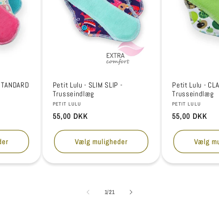
 STANDARD
Petit Lulu - SLIM SLIP -
Petit Lulu - CL
Trusseindlæg
Trusseindlæg
Forhandler:
Forhandler:
PETIT LULU
PETIT LULU
Normalpris
55,00 DKK
Normalpris
55,00 DKK
der
Vælg muligheder
Vælg mu
af
1
/
21