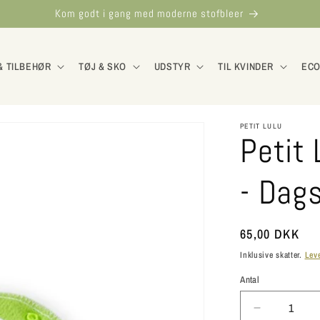
Kom godt i gang med moderne stofbleer
& TILBEHØR
TØJ & SKO
UDSTYR
TIL KVINDER
ECO
PETIT LULU
Petit
- Dag
Normalpris
65,00 DKK
Inklusive skatter.
Lev
Antal
Antal
Reducer