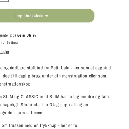
antallet
for
Læg i indkøbskurv
Petit
Lulu
-
SLIM
lgængelig på
Øster Ulslev
D
STANDARD
 for 24 timer
-
ninger
Dagsbind
e og åndbare stofbind fra Petit Lulu - her som et dagbind.
r ideelt til daglig brug under din menstruation eller som
enstruationskop.
em SLIM og CLASSIC er at SLIM har to lag mindre og føles
ehageligt. Stofbindet har 3 lag sug i alt og en
gside i form af fleece.
 om trussen med en trykknap - her er to