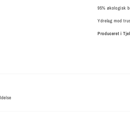
95% økologisk bo
Ydrelag mod trus
Produceret i Tje
ldelse