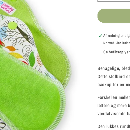
antallet
for
Petit
Lulu
-
SLIM
Afhentning er ti
STANDAR
Normalt klar inden
-
Se butiksoplys
Dagsbind
Behagelige, blød
Dette stofbind e
backup for en m
Forskellen mell
lettere og mere b
vandafvisende ba
Den lukkes rundt