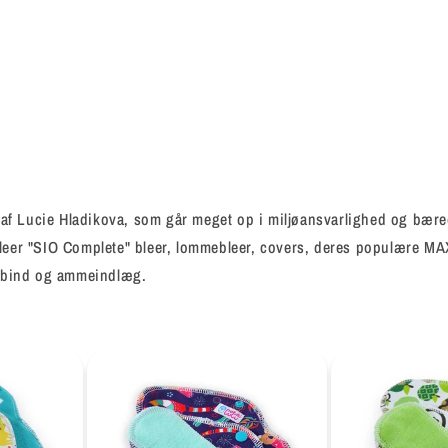
t af Lucie Hladikova, som går meget op i miljøansvarlighed og bæred
bleer "SIO Complete" bleer, lommebleer, covers, deres populære M
tofbind og ammeindlæg.