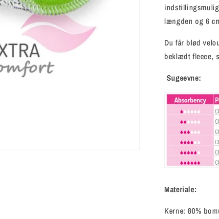
indstillingsmuli
længden og 6 cm
Du får blød velo
beklædt fleece, 
Sugeevne:
Materiale:
Kerne: 80% bomul