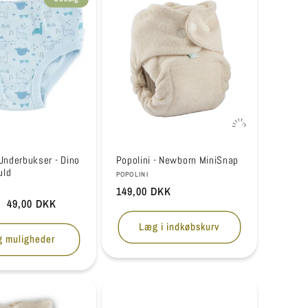
 Underbukser - Dino
Popolini - Newborn MiniSnap
uld
Forhandler:
POPOLINI
r:
Normalpris
149,00 DKK
is
Udsalgspris
49,00 DKK
Læg i indkøbskurv
g muligheder