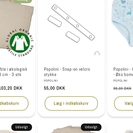
fble i økologisk
Popolini - Snap-on velcro
Popolini -
 cm - 3 stk
stykke
- Øko bom
Forhandler:
Forhandle
POPOLINI
POPOLINI
Udsalgspris
103,20 DKK
Normalpris
55,00 DKK
Normalpr
99,00 DKK
ndkøbskurv
Læg i indkøbskurv
Væl
Udsolgt
Udsolgt