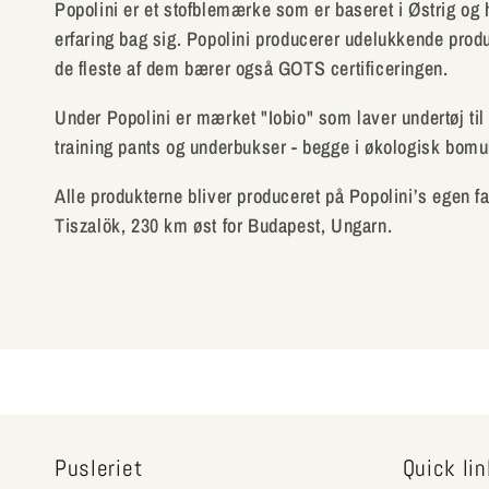
Popolini er et stofblemærke som er baseret i Østrig og
erfaring bag sig. Popolini producerer udelukkende prod
i
de fleste af dem bærer også GOTS certificeringen.
o
Under Popolini er mærket "Iobio" som laver undertøj til 
training pants og underbukser - begge i økologisk bomu
n
Alle produkterne bliver produceret på Popolini’s egen fab
Tiszalök, 230 km øst for Budapest, Ungarn.
:
Pusleriet
Quick li