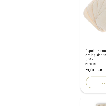
Popolini - rond
økologisk bom
6 stk
Forhandler:
POPOLINI
Normalpris
79,00 DKK
Ud