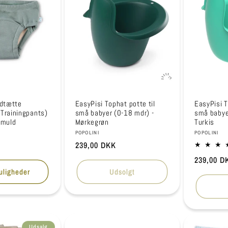
ndtætte
EasyPisi Tophat potte til
EasyPisi T
Trainingpants)
små babyer (0-18 mdr) -
små babye
omuld
Mørkegrøn
Turkis
Forhandler:
Forhandle
POPOLINI
POPOLINI
Normalpris
239,00 DKK
Normalpr
239,00 D
uligheder
Udsolgt
Udsalg