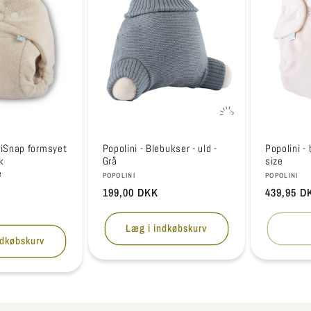
xiSnap formsyet
Popolini - Blebukser - uld -
Popolini - 
k
Grå
size
é
Forhandler:
Forhandle
POPOLINI
POPOLINI
Normalpris
199,00 DKK
Normalpr
439,95 D
Læg i indkøbskurv
ndkøbskurv