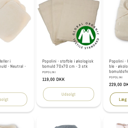
eller i
Popolini - stofble i økologisk
Popolini -
uld - Neutral -
bomuld 70x70 cm - 3 stk
ble - økol
bomuldsfr
Forhandler:
POPOLINI
Forhandle
POPOLINI
Normalpris
119,00 DKK
Normalpr
229,00 D
Udsolgt
solgt
Læg 