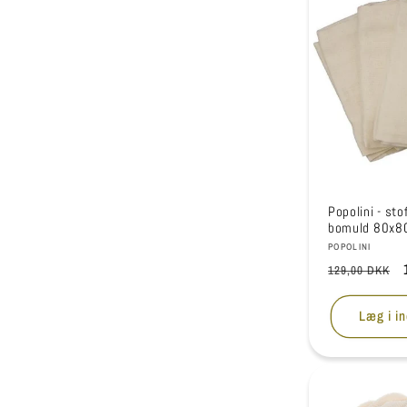
Popolini - sto
bomuld 80x80
Forhandler:
POPOLINI
Normalpris
129,00 DKK
Læg i i