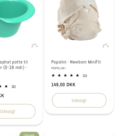
ophat potte til
Popolini - Newborn MiniFit
r (0-18 mdr) -
Forhandler:
POPOLINI
1
(1)
r:
anmeldelser
Normalpris
149,00 DKK
i
1
(1)
alt
anmeldelser
is
KK
i
Udsolgt
alt
Udsolgt
Udsalg