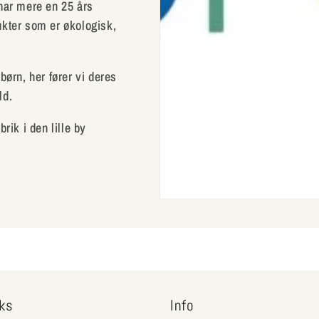
 har mere en 25 års
ukter som er økologisk,
børn, her fører vi deres
ld.
rik i den lille by
nks
Info