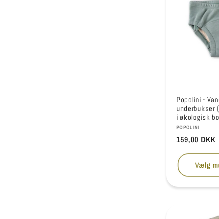
Popolini - Va
underbukser (
i økologisk b
Forhandler:
POPOLINI
Normalpris
159,00 DKK
Vælg m