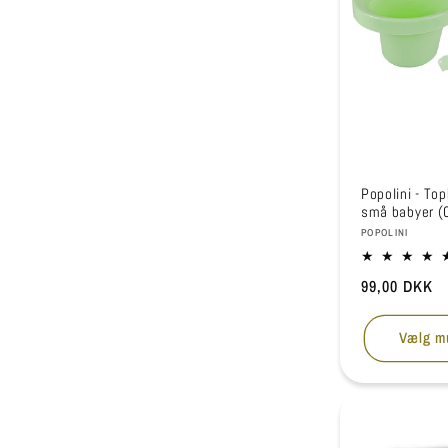
Popolini - Top
små babyer (
Forhandler:
POPOLINI
Normalpris
99,00 DKK
Vælg m