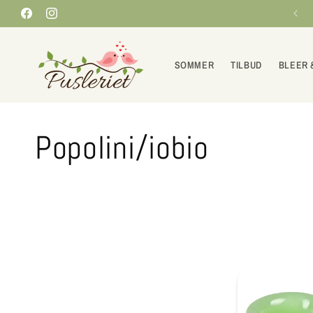
Gå til
Skræddersyet vejledning
Facebook
indhold
Instagram
SOMMER
TILBUD
BLEER 
Popolini/iobio