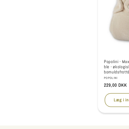
Popolini - Ma
ble - økologis
bomuldsfrott
Forhandler:
POPOLINI
Normalpris
229,00 DKK
Læg i i