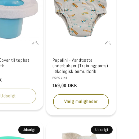
Cover til tophat
Popolini - Vandtætte
tk.
underbukser (Trainingpants)
i økologisk bomuldsrib
r:
Forhandler:
POPOLINI
is
K
Normalpris
159,00 DKK
Udsolgt
Vælg muligheder
Udsolgt
Udsolgt