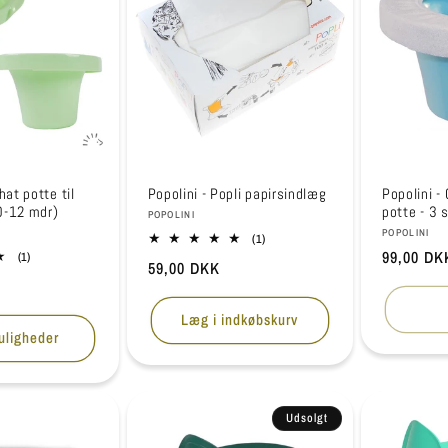
hat potte til
Popolini - Popli papirsindlæg
Popolini - 
0-12 mdr)
potte - 3 s
Forhandler:
POPOLINI
Forhandle
POPOLINI
1
(1)
anmeldelser
Normalpr
99,00 DK
1
(1)
Normalpris
59,00 DKK
i
anmeldelser
alt
i
alt
Læg i indkøbskurv
uligheder
Udsolgt