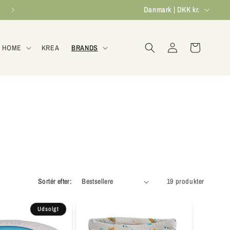
L
Danmark | DKK kr.
a
n
Log
Indkøbskurv
 HOME
KREA
BRANDS
ind
d
/
o
m
r
å
d
e
Sortér efter:
19 produkter
Udsolgt