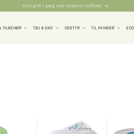
Kom godt i gang med moderne stofbleer
& TILBEHØR
TØJ & SKO
UDSTYR
TIL KVINDER
ECO