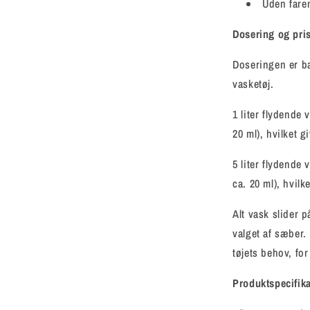
Uden fare
Dosering og pris
Doseringen er ba
vasketøj.
1 liter flydende
20 ml), hvilket g
5 liter flydende
ca. 20 ml), hvilk
Alt vask slider p
valget af sæber. 
tøjets behov, for
Produkt­specifik