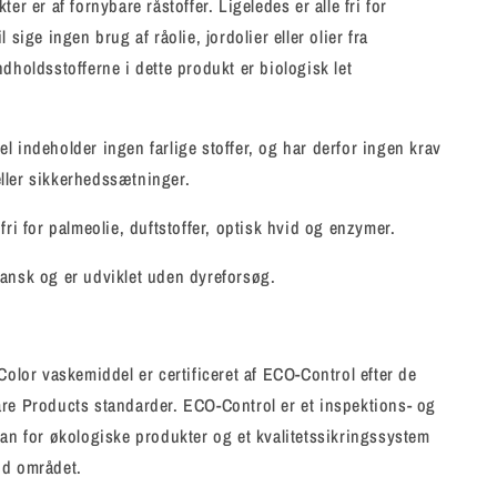
ter er af fornybare råstoffer. Ligeledes er alle fri for
l sige ingen brug af råolie, jordolier eller olier fra
ndholdsstofferne i dette produkt er biologisk let
l indeholder ingen farlige stoffer, og har derfor ingen krav
ller sikkerhedssætninger.
fri for palmeolie, duftstoffer, optisk hvid og enzymer.
ansk og er udviklet uden dyreforsøg.
 Color vaskemiddel er certificeret af ECO-Control efter de
re Products standarder. ECO-Control er et inspektions- og
gan for økologiske produkter og et kvalitetssikringssystem
od området.