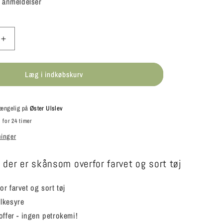
 anmeldelser
Øg
antallet
for
Læg i indkøbskurv
Ulrich
Natürlich
-
Flydende
lgængelig på
Øster Ulslev
el
vaskemiddel
 for 24 timer
til
ninger
kulørt
og
sort
der er skånsom overfor farvet og sort tøj
vask
r farvet og sort tøj
lkesyre
offer - ingen petrokemi!