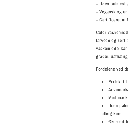
– Uden palmeolie
– Vegansk og er
– Certificeret a
Color vaskemidd
farvede og sort t
vaskemiddel kan 
grader, uafhæng
Fordelene ved d
Perfekt til
Anvendelse
Med mælkes
Uden palme
allergikere.
Øko-certif