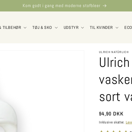
Kom godt i gang med moderne stofbleer
& TILBEHØR
TØJ & SKO
UDSTYR
TIL KVINDER
ECO
ULRICH NATÜRLICH
Ulrich
vaskem
sort 
Normalpris
94,90 DKK
Inklusive skatter.
Lev