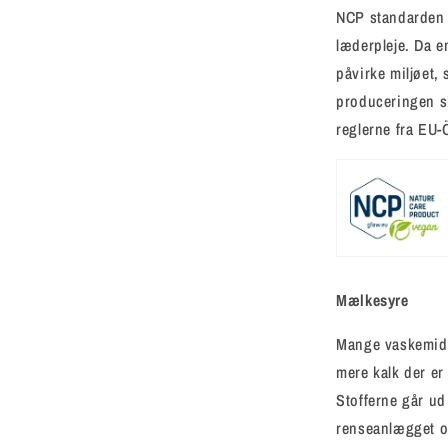
NCP standarden o
læderpleje. Da en
påvirke miljøet,
produceringen s
reglerne fra EU
Mælkesyre
Mange vaskemidle
mere kalk der er
Stofferne går u
renseanlægget o