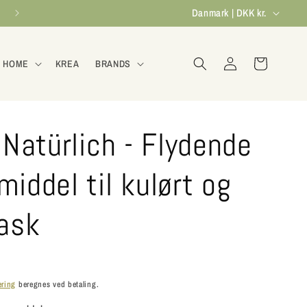
L
Danmark | DKK kr.
a
n
Log
Indkøbskurv
 HOME
KREA
BRANDS
ind
d
/
o
 Natürlich - Flydende
m
r
iddel til kulørt og
å
vask
d
e
ering
beregnes ved betaling.