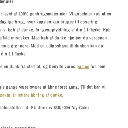
erialer
 er lavet af 100% genbrugsmaterialer. Vi anbefaler køb af en
n daglige brug, hvor kapslen kan bruges til dosering.
r vi køb af dunke, for genopfyldning af din 1 l flaske. Køb
kaffald mindskes. Med køb af dunke hjælper du verdenen
 smule grønnere. Med en udløbshane til dunken kan du
din 1 l flaske.
 en dunk fra start af, og benytte vores
pumpe
for nem
e gange være svære at åbne først gang. Til det kan vi
ærktøj til lettere åbning af dunke.
holdsstoffer iht. EU direktiv 648/2004 "ny Color