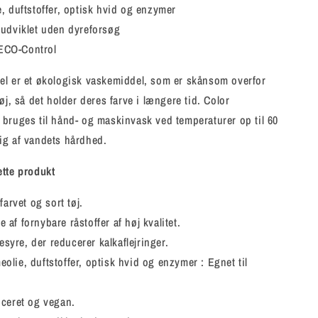
, duftstoffer, optisk hvid og enzymer
 udviklet uden dyreforsøg
f ECO-Control
el er et økologisk vaskemiddel, som er skånsom overfor
øj, så det holder deres farve i længere tid. Color
bruges til hånd- og maskinvask ved temperaturer op til 60
ig af vandets hårdhed.
ette produkt
 farvet og sort tøj.
 af fornybare råstoffer af høj kvalitet.
yre, der reducerer kalkaflejringer.
olie, duftstoffer, optisk hvid og enzymer : Egnet til
iceret og vegan.