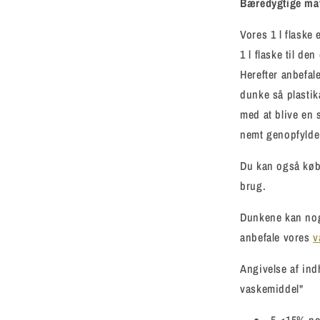
Bæredygtige mat
Vores 1 l flaske
1 l flaske til de
Herefter anbefale
dunke så plasti
med at blive en
nemt genopfylde 
Du kan også købe
brug.
Dunkene kan nogl
anbefale vores
v
Angivelse af ind
vaskemiddel"