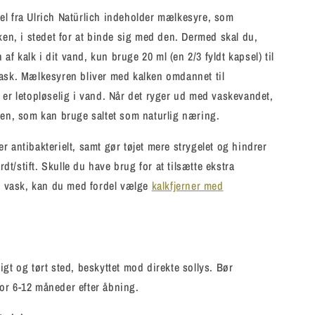
l fra Ulrich Natürlich indeholder mælkesyre, som
lken, i stedet for at binde sig med den. Dermed skal du,
f kalk i dit vand, kun bruge 20 ml (en 2/3 fyldt kapsel) til
ask. Mælkesyren bliver med kalken omdannet til
 er letopløselig i vand. Når det ryger ud med vaskevandet,
ren, som kan bruge saltet som naturlig næring.
r antibakterielt, samt gør tøjet mere strygelet og hindrer
årdt/stift. Skulle du have brug for at tilsætte ekstra
in vask, kan du med fordel vælge
kalkfjerner med
igt og tørt sted, beskyttet mod direkte sollys. Bør
or 6-12 måneder efter åbning.