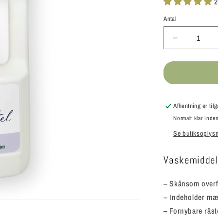
2
Antal
Antal
Reducer
antallet
for
Ulrich
Natürlich
-
Flydende
Afhentning er ti
vaskemidd
Normalt klar inden
til
Se butiksoplys
kulørt
og
sort
Vaskemiddel 
vask
– Skånsom overfo
– Indeholder mæ
– Fornybare råst