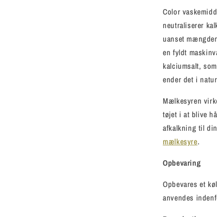
Color vaskemidde
neutraliserer ka
uanset mængden a
en fyldt maskinv
kalciumsalt, som
ender det i natu
Mælkesyren virke
tøjet i at blive h
afkalkning til d
mælkesyre
.
Opbevaring
Opbevares et køl
anvendes indenf