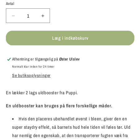
Antal
Antal
Reducer
Øg
antallet
antallet
for
for
Læg i indkøbskurv
Puppi
Puppi
Staydry
Staydry
Merinould
Merinould
Indlæg
Indlæg
Afhentning er tilgængelig på
Øster Ulslev
-
-
Normalt klar inden for 24 timer
2
2
Se butiksoplysninger
lag
lag
-
-
1
1
En lækker 2 lags uldbooster fra Puppi.
stk
stk
En uldbooster kan bruges på flere forskellige måder.
Hvis den placeres ubehandlet øverst i bleen, giver den en
super staydry effekt, så barnets hud hele tiden vil føles tør. Uld
har nemlig den egenskab, at den transporterer fugten væk fra