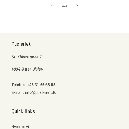
af
1
/
16
Pusleriet
St. Kirkestræde 7,
4894 Øster Ulslev
Telefon: +45 31 66 68 58
E-mail: info@pusleriet.dk
Quick links
Hvem er vi