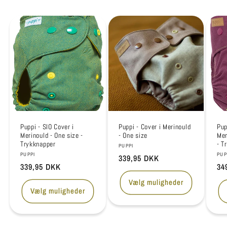
Puppi - SIO Cover i
Puppi - Cover i Merinould
Pup
Merinould - One size -
- One size
Mer
Trykknapper
- T
Forhandler:
PUPPI
Forhandler:
For
PUPPI
PUP
Normalpris
339,95 DKK
Normalpris
339,95 DKK
No
34
Vælg muligheder
Vælg muligheder