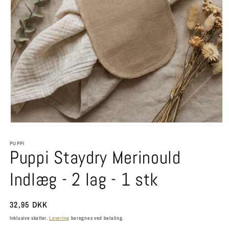
Åbn
mediet
PUPPI
1
Puppi Staydry Merinould
i
modus
Indlæg - 2 lag - 1 stk
Normalpris
32,95 DKK
Inklusive skatter.
Levering
beregnes ved betaling.