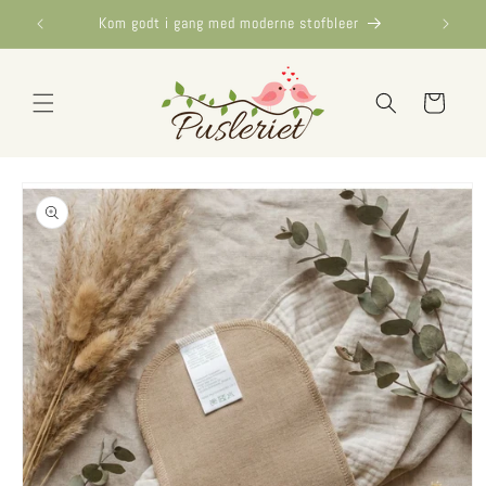
Gå til
Kom godt i gang med moderne stofbleer
indhold
Indkøbskurv
Gå til
produktoplysninger