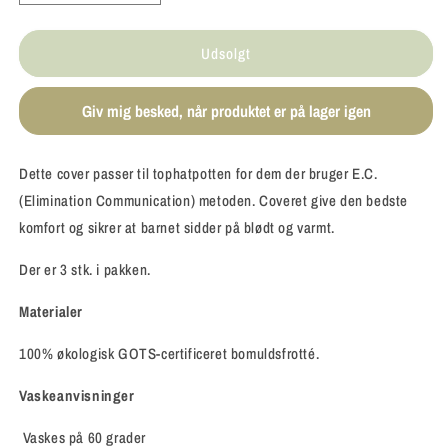
antallet
antallet
for
for
Udsolgt
Popolini
Popolini
-
-
Cover
Cover
Giv mig besked, når produktet er på lager igen
til
til
tophat
tophat
potte
potte
Dette cover passer til tophatpotten for dem der bruger E.C.
-
-
(Elimination Communication) metoden. Coveret give den bedste
3
3
stk.
stk.
komfort og sikrer at barnet sidder på blødt og varmt.
Der er 3 stk. i pakken.
Materialer
100% økologisk GOTS-certificeret bomuldsfrotté.
Vaskeanvisninger
Vaskes på 60 grader