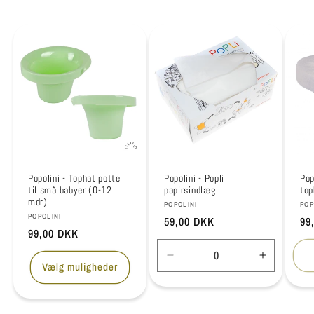
Popolini - Tophat potte
Popolini - Popli
Pop
til små babyer (0-12
papirsindlæg
top
mdr)
Forhandler:
For
POPOLINI
POP
Forhandler:
POPOLINI
Normalpris
59,00 DKK
No
99
Normalpris
99,00 DKK
Reducer
Øg
Vælg muligheder
antallet
antallet
for
for
Default
Default