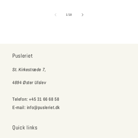
Title
Title
af
1
/
18
Pusleriet
St. Kirkestræde 7,
4894 Øster Ulslev
Telefon: +45 31 66 68 58
E-mail: info@pusleriet.dk
Quick links