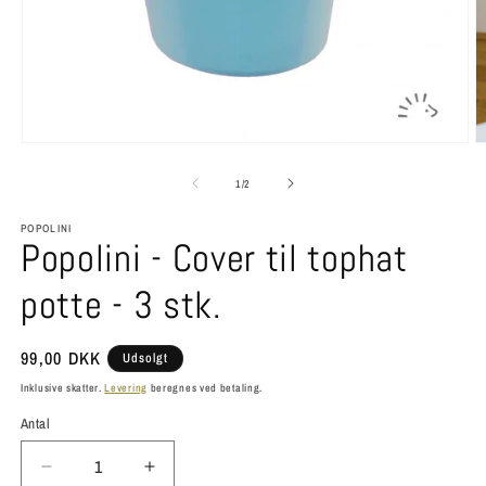
Åbn
Å
mediet
m
1
2
af
1
/
2
i
i
modus
m
POPOLINI
Popolini - Cover til tophat
potte - 3 stk.
Normalpris
99,00 DKK
Udsolgt
Inklusive skatter.
Levering
beregnes ved betaling.
Antal
Antal
Reducer
Øg