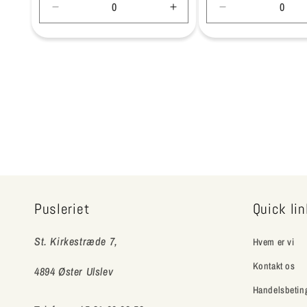
Reducer
Øg
Reducer
antallet
antallet
antallet
for
for
for
Default
Default
Default
Title
Title
Title
Pusleriet
Quick li
St. Kirkestræde 7,
Hvem er vi
Kontakt os
4894 Øster Ulslev
Handelsbetin