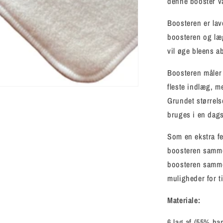
denne booster væ
Boosteren er lav
boosteren og læg
vil øge bleens a
Boosteren måler
fleste indlæg, m
Grundet størrels
bruges i en dags
Som en ekstra fe
boosteren sammen
boosteren sam
muligheder for t
Materiale:
6 lag af (55% h