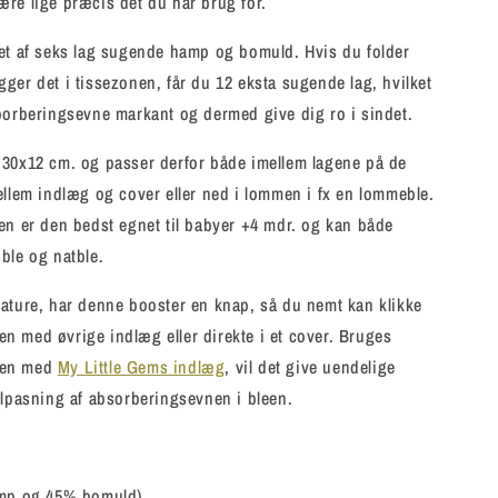
re lige præcis det du har brug for.
et af seks lag sugende hamp og bomuld. Hvis du folder
ger det i tissezonen, får du 12 eksta sugende lag, hvilket
borberingsevne markant og dermed give dig ro i sindet.
 30x12 cm. og passer derfor både imellem lagene på de
ellem indlæg og cover eller ned i lommen i fx en lommeble.
en er den bedst egnet til babyer +4 mdr. og kan både
ble og natble.
ature, har denne booster en knap, så du nemt kan klikke
 med øvrige indlæg eller direkte i et cover. Bruges
men med
My Little Gems indlæg
, vil det give uendelige
ilpasning af absorberingsevnen i bleen.
amp og 45% bomuld)