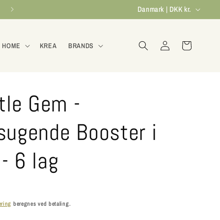
L
Danmark | DKK kr.
a
n
Log
Indkøbskurv
 HOME
KREA
BRANDS
ind
d
/
o
tle Gem -
m
r
sugende Booster i
å
- 6 lag
d
e
ering
beregnes ved betaling.