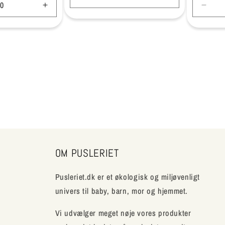
Reducer
Øg
Øg
Redu
antallet
antallet
antallet
antal
for
for
for
for
Default
Default
Default
Defau
Title
Title
Title
Title
OM PUSLERIET
Pusleriet.dk er et økologisk og miljøvenligt
univers til baby, barn, mor og hjemmet.
Vi udvælger meget nøje vores produkter