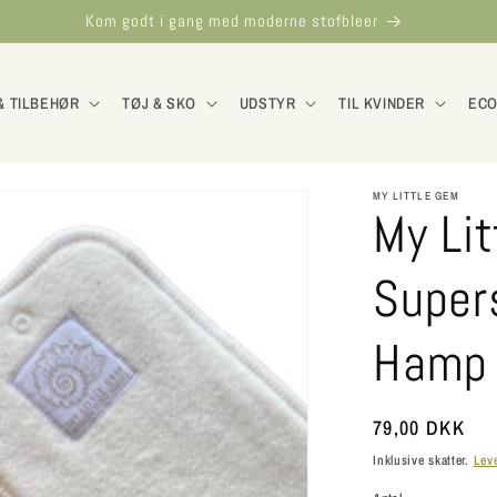
Kom godt i gang med moderne stofbleer
& TILBEHØR
TØJ & SKO
UDSTYR
TIL KVINDER
ECO
MY LITTLE GEM
My Lit
Super
Hamp 
Normalpris
79,00 DKK
Inklusive skatter.
Lev