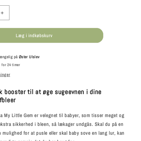
Øg
antallet
for
Læg i indkøbskurv
My
Little
Gem
-
lgængelig på
Øster Ulslev
nde
Supersugende
 for 24 timer
Booster
ninger
i
Hamp
-
k booster til at øge sugeevnen i dine
6
fbleer
lag
a My Little Gem er velegnet til babyer, som tisser meget og
ekstra sikkerhed i bleen, så lækager undgås. Skal du på en
 mulighed for at pusle eller skal baby sove en lang lur, kan