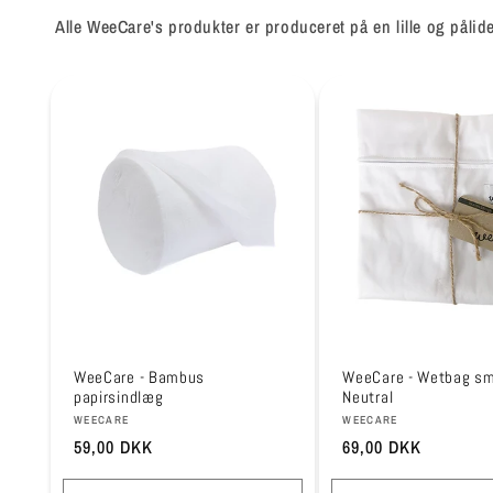
Alle WeeCare's produkter er produceret på en lille og pålid
WeeCare - Bambus
WeeCare - Wetbag sma
papirsindlæg
Neutral
Forhandler:
Forhandler:
WEECARE
WEECARE
Normalpris
59,00 DKK
Normalpris
69,00 DKK