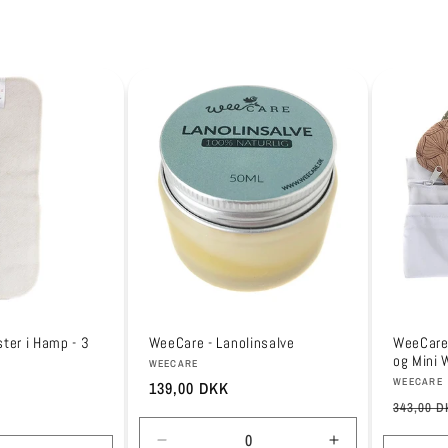
ter i Hamp - 3
WeeCare - Lanolinsalve
WeeCare 
og Mini
Forhandler:
WEECARE
Forhandl
WEECARE
Normalpris
139,00 DKK
Normalp
343,00 D