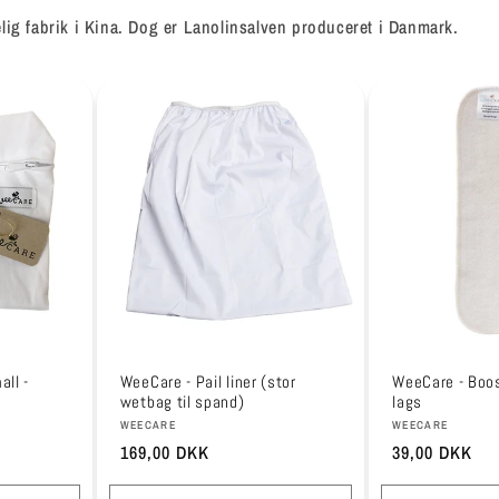
elig fabrik i Kina. Dog er Lanolinsalven produceret i Danmark.
ll -
WeeCare - Pail liner (stor
WeeCare - Boos
wetbag til spand)
lags
Forhandler:
Forhandler:
WEECARE
WEECARE
Normalpris
169,00 DKK
Normalpris
39,00 DKK