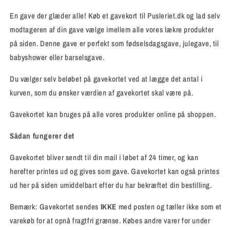
Pusleriet.dk
Pusleriet.dk
En gave der glæder alle! Køb et gavekort til Pusleriet.dk og lad selv
modtageren af din gave vælge imellem alle vores lækre produkter
på siden. Denne gave er p
erfekt som fødselsdagsgave, julegave, til
babyshower eller barselsgave.
Du vælger selv beløbet på gavekortet ved at lægge det antal i
kurven, som du ønsker værdien af gavekortet skal være på.
Gavekortet kan bruges på alle vores produkter online på shoppen.
Sådan fungerer det
Gavekortet bliver sendt til din mail i løbet af 24 timer, og kan
herefter printes ud og gives som gave. Gavekortet kan også printes
ud her på siden umiddelbart efter du har bekræftet din bestilling.
Bemærk: Gavekortet sendes
IKKE
med posten og tæller ikke som et
varekøb for at opnå fragtfri grænse. Købes andre varer for under