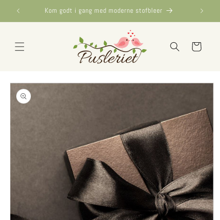
Gå til
Kom godt i gang med moderne stofbleer
indhold
Indkøbskurv
Gå til
produktoplysninger