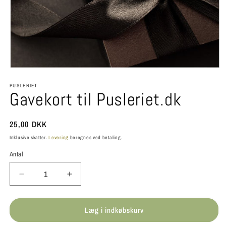
Åbn
mediet
PUSLERIET
1
Gavekort til Pusleriet.dk
i
modus
Normalpris
25,00 DKK
Inklusive skatter.
Levering
beregnes ved betaling.
Antal
Antal
Reducer
Øg
antallet
antallet
for
for
Læg i indkøbskurv
Gavekort
Gavekort
til
til