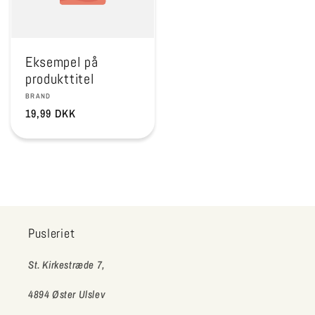
Eksempel på
produkttitel
Forhandler:
BRAND
Normalpris
19,99 DKK
Pusleriet
St. Kirkestræde 7,
4894 Øster Ulslev