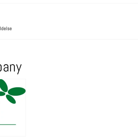
ldelse
pany