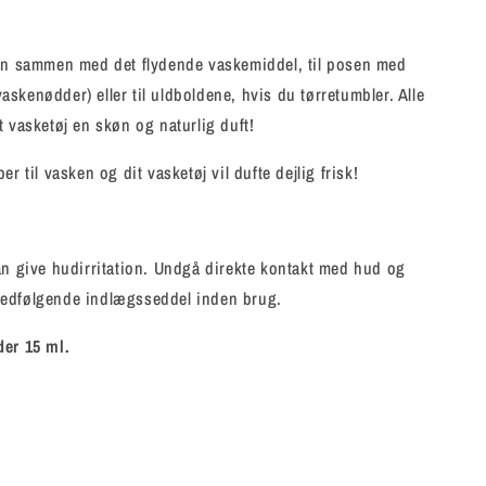
ien sammen med det flydende vaskemiddel, til posen med
skenødder) eller til uldboldene, hvis du tørretumbler. Alle
t vasketøj en skøn og naturlig duft!
er til vasken og dit vasketøj vil dufte dejlig frisk!
an give hudirritation. Undgå direkte kontakt med hud og
edfølgende indlægsseddel inden brug.
der 15 ml.