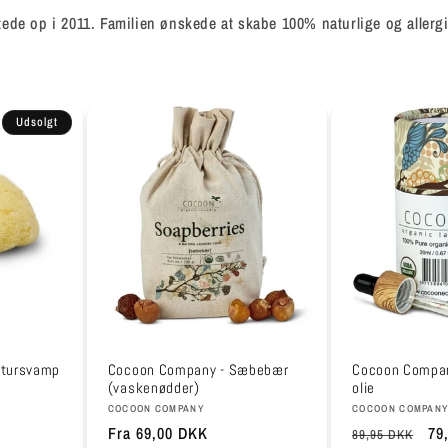
de op i 2011. Familien ønskede at skabe 100% naturlige og allerg
Udsolgt
atursvamp
Cocoon Company - Sæbebær
Cocoon Compan
(vaskenødder)
olie
Forhandler:
Forhandler:
COCOON COMPANY
COCOON COMPAN
Normalpris
Fra 69,00 DKK
Normalpris
Ud
79
89,95 DKK