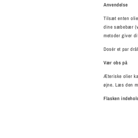
Anvendelse
Tilsæt enten ol
dine sæbebær (va
metoder giver di
Dosér et par dråb
Vær obs på
Æteriske olier k
øjne. Læs den m
Flasken indehol