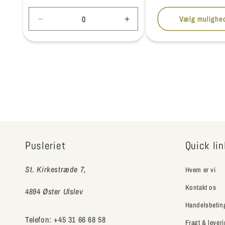
Vælg mulighe
Reducer
Øg
antallet
antallet
for
for
Default
Default
Title
Title
Pusleriet
Quick li
St. Kirkestræde 7,
Hvem er vi
Kontakt os
4894 Øster Ulslev
Handelsbetin
Telefon: +45 31 66 68 58
Fragt & lever