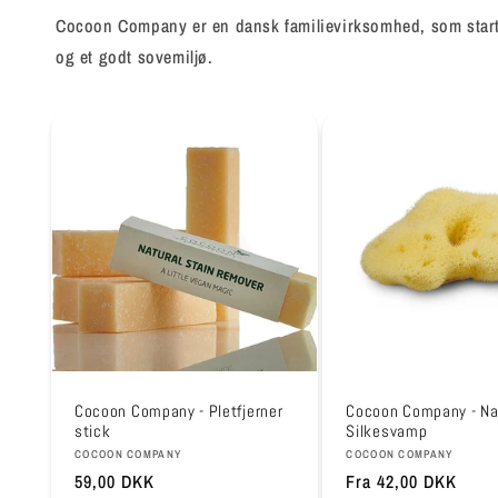
Cocoon Company er en dansk familievirksomhed, som starte
og et godt sovemiljø.
Cocoon Company - Pletfjerner
Cocoon Company - N
stick
Silkesvamp
Forhandler:
Forhandler:
COCOON COMPANY
COCOON COMPANY
Normalpris
59,00 DKK
Normalpris
Fra 42,00 DKK