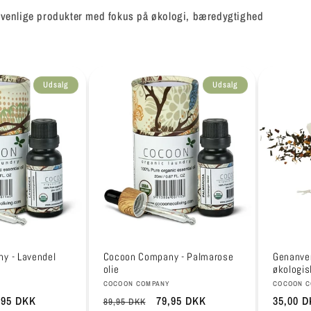
ivenlige produkter med fokus på økologi, bæredygtighed
Udsalg
Udsalg
y - Lavendel
Cocoon Company - Palmarose
Genanven
olie
økologis
Forhandler:
Forhandl
Y
COCOON COMPANY
COCOON C
salgspris
,95 DKK
Normalpris
Udsalgspris
79,95 DKK
Normalp
35,00 
89,95 DKK