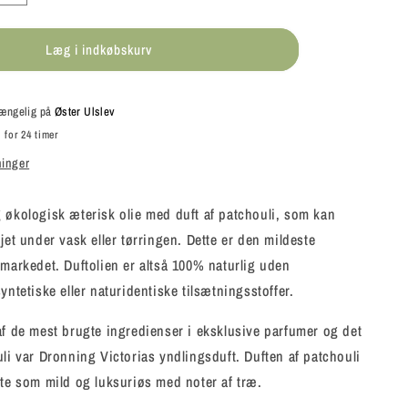
antallet
for
Læg i indkøbskurv
Cocoon
Company
-
Patchouli
lgængelig på
Øster Ulslev
olie
 for 24 timer
ninger
 økologisk æterisk olie med duft af patchouli, som kan
jet under vask eller tørringen. Dette er den mildeste
 markedet. Duftolien er altså 100% naturlig uden
yntetiske eller naturidentiske tilsætningsstoffer.
af de mest brugte ingredienser i eksklusive parfumer og det
uli var Dronning Victorias yndlingsduft. Duften af patchouli
fte som mild og luksuriøs med noter af træ.