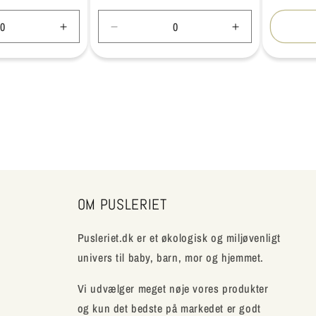
Øg
Reducer
Øg
antallet
antallet
antallet
for
for
for
Default
Default
Default
Title
Title
Title
OM PUSLERIET
Pusleriet.dk er et økologisk og miljøvenligt
univers til baby, barn, mor og hjemmet.
Vi udvælger meget nøje vores produkter
og kun det bedste på markedet er godt