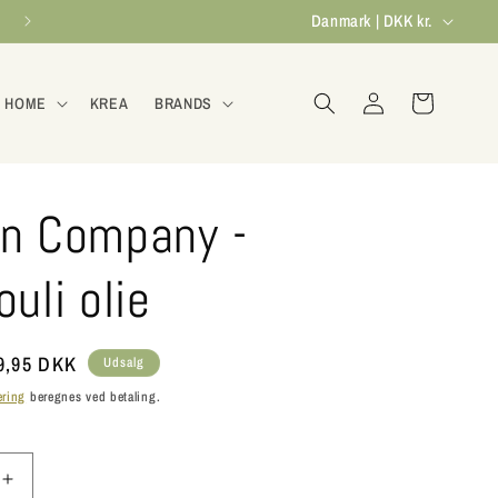
L
Danmark | DKK kr.
a
n
Log
Indkøbskurv
 HOME
KREA
BRANDS
ind
d
/
o
n Company -
m
r
uli olie
å
d
dsalgspris
9,95 DKK
Udsalg
e
ering
beregnes ved betaling.
Øg