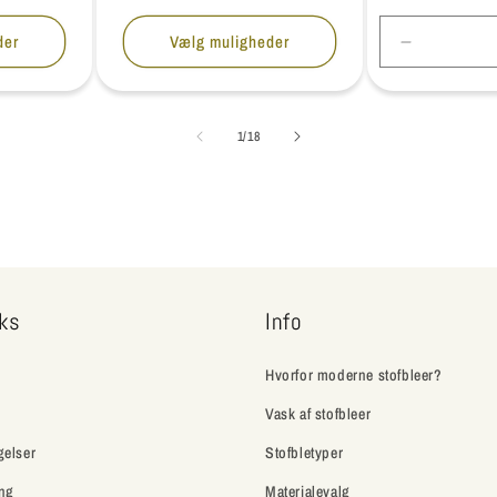
der
Vælg muligheder
Reducer
antallet
for
Default
af
1
/
18
Title
nks
Info
Hvorfor moderne stofbleer?
Vask af stofbleer
gelser
Stofbletyper
ing
Materialevalg