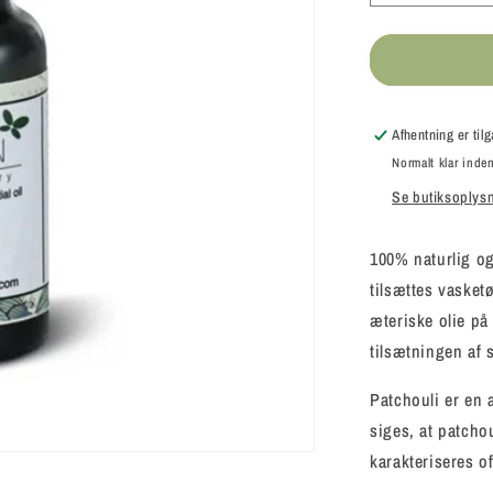
antallet
for
Cocoon
Company
-
Patchouli
Afhentning er ti
olie
Normalt klar inden
Se butiksoplys
100% naturlig og
tilsættes vasketø
æteriske olie på
tilsætningen af s
Patchouli er en 
siges, at patcho
karakteriseres o