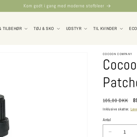
Kom godt i gang med moderne stofbleer
& TILBEHØR
TØJ & SKO
UDSTYR
TIL KVINDER
ECO
COCOON COMPANY
Cocoo
Patcho
Normalpris
U
8
105,00 DKK
Inklusive skatter.
Lev
Antal
Antal
Reducer